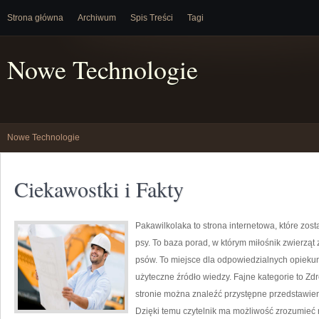
Strona główna
Archiwum
Spis Treści
Tagi
Nowe Technologie
Nowe Technologie
Ciekawostki i Fakty
Pakawilkolaka to strona internetowa, które zo
psy. To baza porad, w którym miłośnik zwierząt 
psów. To miejsce dla odpowiedzialnych opiekun
użyteczne źródło wiedzy. Fajne kategorie to Zdr
stronie można znaleźć przystępne przedstawien
Dzięki temu czytelnik ma możliwość zrozumieć 