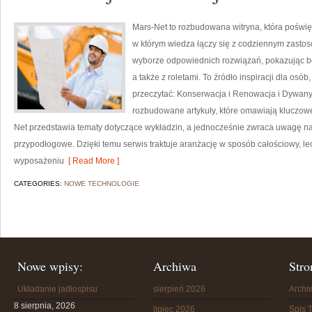
Mars-Net to rozbudowana witryna, która poświę
w którym wiedza łączy się z codziennym zasto
wyborze odpowiednich rozwiązań, pokazując b
a także z roletami. To źródło inspiracji dla osó
przeczytać: Konserwacja i Renowacja i Dywany
rozbudowane artykuły, które omawiają kluczow
Net przedstawia tematy dotyczące wykładzin, a jednocześnie zwraca uwagę na w
przypodłogowe. Dzięki temu serwis traktuje aranżację w sposób całościowy, l
wyposażeniu
[ Read More ]
CATEGORIES:
NOWE TECHNOLOGIE
Nowe wpisy:
Archiwa
Stro
Układanie jadłospisu
sierpień 2026
Arch
8 sierpnia, 2026
lipiec 2026
Spis T