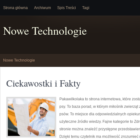
Strona główna
Archiwum
Spis Treści
Tagi
Nowe Technologie
Nowe Technologie
Ciekawostki i Fakty
Pakawilkolaka to strona internetowa, które zo
psy. To baza porad, w którym miłośnik zwierząt 
psów. To miejsce dla odpowiedzialnych opiekun
użyteczne źródło wiedzy. Fajne kategorie to Zdr
stronie można znaleźć przystępne przedstawien
Dzięki temu czytelnik ma możliwość zrozumieć 