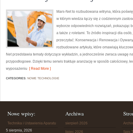
Mars-Net to rozbudowana witryna, która poświę
w którym wiedza łączy się z codziennym zasto
wyborze odpowiednich rozwiązań, pokazując b
a także z roletami. To źródło inspiracji dla osó
przeczytać: Konserwacja i Renowacja i Dywany
rozbudowane artykuły, które omawiają kluczow
Net przedstawia tematy dotyczące wykładzin, a jednocześnie zwraca uwagę na w
przypodłogowe. Dzięki temu serwis traktuje aranżację w sposób całościowy, l
wyposażeniu
[ Read More ]
CATEGORIES:
NOWE TECHNOLOGIE
Nowe wpisy:
Archiwa
Stro
Technika i Ustawienia Aparatu
sierpień 2026
Arch
5 sierpnia, 2026
lipiec 2026
Spis T