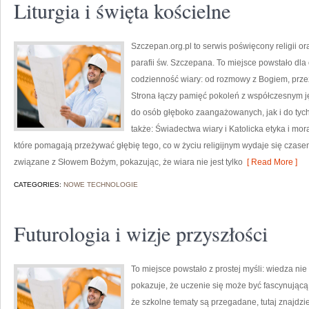
Liturgia i święta kościelne
Szczepan.org.pl to serwis poświęcony religii or
parafii św. Szczepana. To miejsce powstało dl
codzienność wiary: od rozmowy z Bogiem, prze
Strona łączy pamięć pokoleń z współczesnym jęz
do osób głęboko zaangażowanych, jak i do tych
także: Świadectwa wiary i Katolicka etyka i mor
które pomagają przeżywać głębię tego, co w życiu religijnym wydaje się czase
związane z Słowem Bożym, pokazując, że wiara nie jest tylko
[ Read More ]
CATEGORIES:
NOWE TECHNOLOGIE
Futurologia i wizje przyszłości
To miejsce powstało z prostej myśli: wiedza ni
pokazuje, że uczenie się może być fascynującą 
że szkolne tematy są przegadane, tutaj znajdz