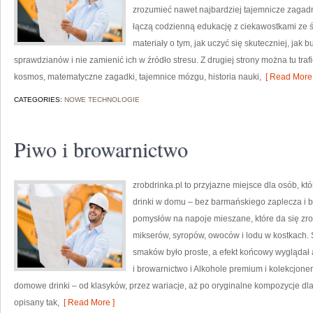
zrozumieć nawet najbardziej tajemnicze zagadni
łączą codzienną edukację z ciekawostkami ze św
materiały o tym, jak uczyć się skuteczniej, jak
sprawdzianów i nie zamienić ich w źródło stresu. Z drugiej strony można tu traf
kosmos, matematyczne zagadki, tajemnice mózgu, historia nauki,
[ Read More 
CATEGORIES:
NOWE TECHNOLOGIE
Piwo i browarnictwo
zrobdrinka.pl to przyjazne miejsce dla osób, 
drinki w domu – bez barmańskiego zaplecza i b
pomysłów na napoje mieszane, które da się zrob
mikserów, syropów, owoców i lodu w kostkach.
smaków było proste, a efekt końcowy wyglądał a
i browarnictwo i Alkohole premium i kolekcjone
domowe drinki – od klasyków, przez wariacje, aż po oryginalne kompozycje dla 
opisany tak,
[ Read More ]