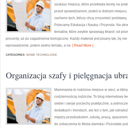
szukasz miejsca, które przekłada teorię na pra
przed sprawdzianem, jesteś w dobrym miejscu. 
zarówno tych, którzy chcą zrozumieć podstawy, j
Polecamy Edukacja i Nauka i Przyroda. Na stro
tematów, które zwykle sprawiają kłopot: od piso
procenty, aż po zagadnienia biologiczne. Każdy materiał jest pisany tak, by ni
wprowadzenie, potem sedno tematu, a na
[ Read More ]
CATEGORIES:
NOWE TECHNOLOGIE
Organizacja szafy i pielęgnacja ubr
Mammamia to rodzinne miejsce w sieci, w któr
codziennością rodziców. To blog internetowy tw
siebie i swoje pociechy praktycznie, a jednocześ
dodatkach i trendach, ale też o tym, jak odnale
między przedszkolem, szkołą, pracą, spacerem, 
do zobaczenia to Moda damska i Pozostałe pub