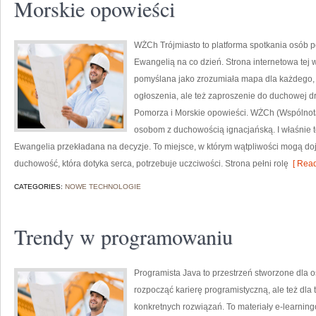
Morskie opowieści
WŻCh Trójmiasto to platforma spotkania osób p
Ewangelią na co dzień. Strona internetowa tej w
pomyślana jako zrozumiała mapa dla każdego, 
ogłoszenia, ale też zaproszenie do duchowej d
Pomorza i Morskie opowieści. WŻCh (Wspólnota 
osobom z duchowością ignacjańską. I właśnie t
Ewangelia przekładana na decyzje. To miejsce, w którym wątpliwości mogą dojr
duchowość, która dotyka serca, potrzebuje uczciwości. Strona pełni rolę
[ Read
CATEGORIES:
NOWE TECHNOLOGIE
Trendy w programowaniu
Programista Java to przestrzeń stworzone dla o
rozpocząć karierę programistyczną, ale też dla t
konkretnych rozwiązań. To materiały e-learnin