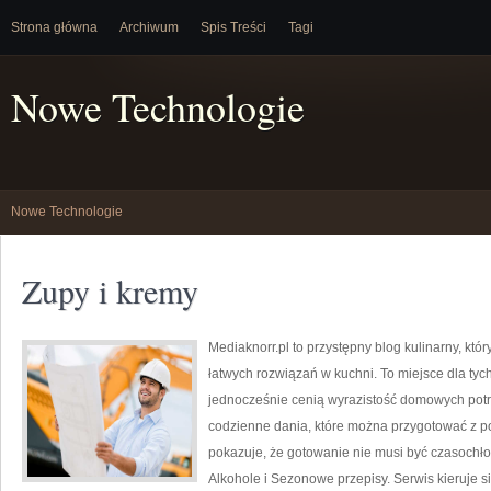
Strona główna
Archiwum
Spis Treści
Tagi
Nowe Technologie
Nowe Technologie
Zupy i kremy
Mediaknorr.pl to przystępny blog kulinarny, kt
łatwych rozwiązań w kuchni. To miejsce dla tyc
jednocześnie cenią wyrazistość domowych potra
codzienne dania, które można przygotować z p
pokazuje, że gotowanie nie musi być czasochło
Alkohole i Sezonowe przepisy. Serwis kieruje s