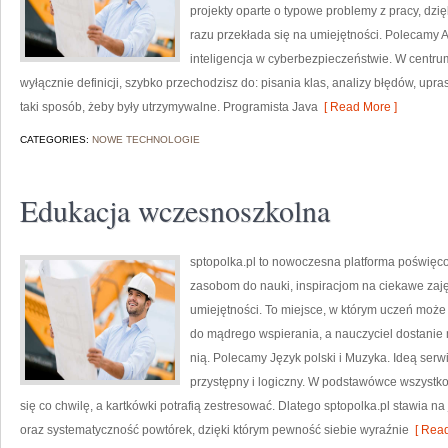
projekty oparte o typowe problemy z pracy, dzięk
razu przekłada się na umiejętności. Polecamy A
inteligencja w cyberbezpieczeństwie. W centrum 
wyłącznie definicji, szybko przechodzisz do: pisania klas, analizy błędów, u
taki sposób, żeby były utrzymywalne. Programista Java
[ Read More ]
CATEGORIES:
NOWE TECHNOLOGIE
Edukacja wczesnoszkolna
sptopolka.pl to nowoczesna platforma poświęc
zasobom do nauki, inspiracjom na ciekawe zaj
umiejętności. To miejsce, w którym uczeń może
do mądrego wspierania, a nauczyciel dostanie m
nią. Polecamy Język polski i Muzyka. Ideą serwi
przystępny i logiczny. W podstawówce wszystko 
się co chwilę, a kartkówki potrafią zestresować. Dlatego sptopolka.pl stawia n
oraz systematyczność powtórek, dzięki którym pewność siebie wyraźnie
[ Read