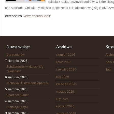
relacja z restauracyjnych podróży, w której lic
nad stolikami. Opisujemy miejsca do jedzenia tak, jak naprawdę się je przeży
CATEGORIES:
NOWE TECHNOLOGIE
Nowe wpisy:
Archiwa
Stro
Dla seniorów
sierpień 2026
Arch
7 sierpnia, 2026
lipiec 2026
Spis T
Bohaterowie, w których się
czerwiec 2026
Tagi
zakochasz
maj 2026
6 sierpnia, 2026
Technika i Ustawienia Aparatu
kwiecień 2026
5 sierpnia, 2026
marzec 2026
Sport bez Barier
luty 2026
4 sierpnia, 2026
styczeń 2026
Himalaje (Azja)
3 sierpnia, 2026
grudzień 2025