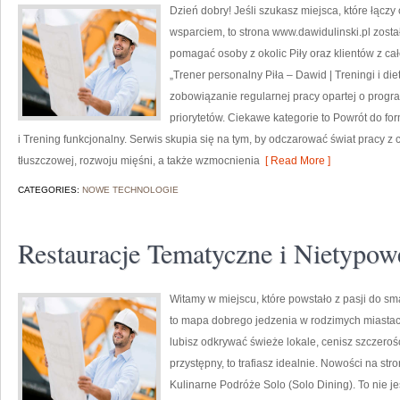
Dzień dobry! Jeśli szukasz miejsca, które łącz
wsparciem, to strona www.dawidulinski.pl zosta
pomagać osoby z okolic Piły oraz klientów z całe
„Trener personalny Piła – Dawid | Treningi i die
zobowiązanie regularnej pracy opartej o prog
priorytetów. Ciekawe kategorie to Powrót do for
i Trening funkcjonalny. Serwis skupia się na tym, by odczarować świat pracy z 
tłuszczowej, rozwoju mięśni, a także wzmocnienia
[ Read More ]
CATEGORIES:
NOWE TECHNOLOGIE
Restauracje Tematyczne i Nietypow
Witamy w miejscu, które powstało z pasji do sm
to mapa dobrego jedzenia w rodzimych miastach
lubisz odkrywać świeże lokale, cenisz szczeroś
przystępny, to trafiasz idealnie. Nowości na str
Kulinarne Podróże Solo (Solo Dining). To nie jes