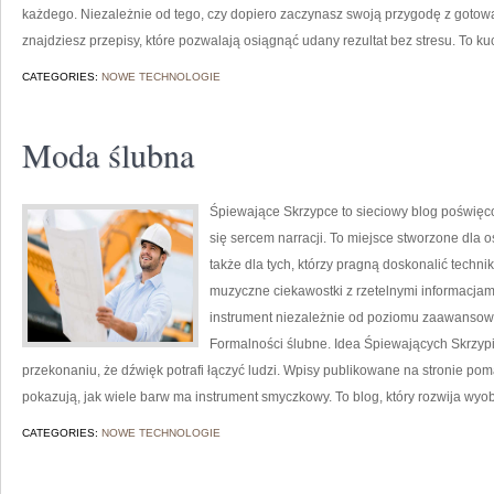
każdego. Niezależnie od tego, czy dopiero zaczynasz swoją przygodę z gotowa
znajdziesz przepisy, które pozwalają osiągnąć udany rezultat bez stresu. To ku
CATEGORIES:
NOWE TECHNOLOGIE
Moda ślubna
Śpiewające Skrzypce to sieciowy blog poświęco
się sercem narracji. To miejsce stworzone dla 
także dla tych, którzy pragną doskonalić techn
muzyczne ciekawostki z rzetelnymi informacjam
instrument niezależnie od poziomu zaawansow
Formalności ślubne. Idea Śpiewających Skrzypie
przekonaniu, że dźwięk potrafi łączyć ludzi. Wpisy publikowane na stronie p
pokazują, jak wiele barw ma instrument smyczkowy. To blog, który rozwija wyo
CATEGORIES:
NOWE TECHNOLOGIE