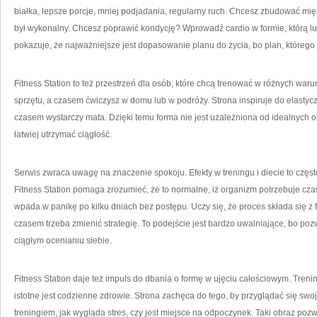
białka, lepsze porcje, mniej podjadania, regularny ruch. Chcesz zbudować mięś
był wykonalny. Chcesz poprawić kondycję? Wprowadź cardio w formie, którą lubi
pokazuje, że najważniejsze jest dopasowanie planu do życia, bo plan, którego ni
Fitness Station to też przestrzeń dla osób, które chcą trenować w różnych wa
sprzętu, a czasem ćwiczysz w domu lub w podróży. Strona inspiruje do elastycz
czasem wystarczy mata. Dzięki temu forma nie jest uzależniona od idealnych okol
łatwiej utrzymać ciągłość.
Serwis zwraca uwagę na znaczenie spokoju. Efekty w treningu i diecie to częst
Fitness Station pomaga zrozumieć, że to normalne, iż organizm potrzebuje cza
wpada w panikę po kilku dniach bez postępu. Uczy się, że proces składa się z 
czasem trzeba zmienić strategię. To podejście jest bardzo uwalniające, bo pozw
ciągłym ocenianiu siebie.
Fitness Station daje też impuls do dbania o formę w ujęciu całościowym. Treni
istotne jest codzienne zdrowie. Strona zachęca do tego, by przyglądać się swoje
treningiem, jak wygląda stres, czy jest miejsce na odpoczynek. Taki obraz po