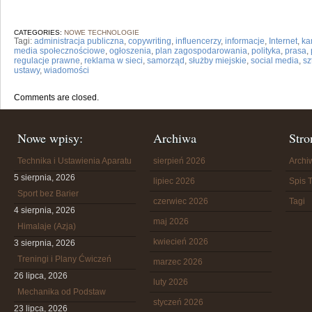
CATEGORIES:
NOWE TECHNOLOGIE
Tagi:
administracja publiczna
,
copywriting
,
influencerzy
,
informacje
,
Internet
,
ka
media społecznościowe
,
ogłoszenia
,
plan zagospodarowania
,
polityka
,
prasa
,
regulacje prawne
,
reklama w sieci
,
samorząd
,
służby miejskie
,
social media
,
sz
ustawy
,
wiadomości
Comments are closed.
Nowe wpisy:
Archiwa
Stro
Technika i Ustawienia Aparatu
sierpień 2026
Arch
5 sierpnia, 2026
lipiec 2026
Spis T
Sport bez Barier
czerwiec 2026
Tagi
4 sierpnia, 2026
maj 2026
Himalaje (Azja)
kwiecień 2026
3 sierpnia, 2026
Treningi i Plany Ćwiczeń
marzec 2026
26 lipca, 2026
luty 2026
Mechanika od Podstaw
styczeń 2026
23 lipca, 2026