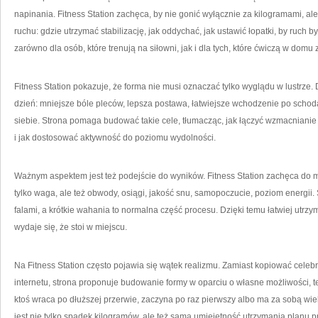
napinania. Fitness Station zachęca, by nie gonić wyłącznie za kilogramami, ale
ruchu: gdzie utrzymać stabilizację, jak oddychać, jak ustawić łopatki, by ruch 
zarówno dla osób, które trenują na siłowni, jak i dla tych, które ćwiczą w domu
Fitness Station pokazuje, że forma nie musi oznaczać tylko wyglądu w lustrze.
dzień: mniejsze bóle pleców, lepsza postawa, łatwiejsze wchodzenie po schod
siebie. Strona pomaga budować takie cele, tłumacząc, jak łączyć wzmacnianie
i jak dostosować aktywność do poziomu wydolności.
Ważnym aspektem jest też podejście do wyników. Fitness Station zachęca do m
tylko waga, ale też obwody, osiągi, jakość snu, samopoczucie, poziom energii.
falami, a krótkie wahania to normalna część procesu. Dzięki temu łatwiej utrzy
wydaje się, że stoi w miejscu.
Na Fitness Station często pojawia się wątek realizmu. Zamiast kopiować celeb
internetu, strona proponuje budowanie formy w oparciu o własne możliwości, 
ktoś wraca po dłuższej przerwie, zaczyna po raz pierwszy albo ma za sobą wi
jest nie tylko spadek kilogramów, ale też sama umiejętność utrzymania planu pr