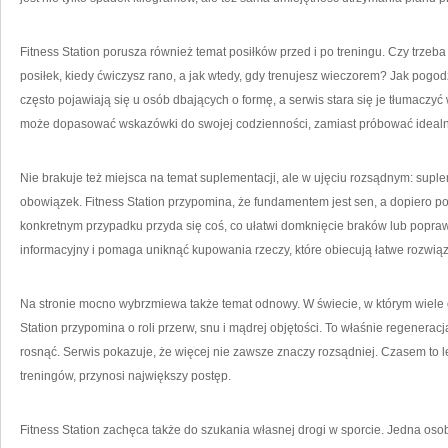
Fitness Station porusza również temat posiłków przed i po treningu. Czy trzeba
posiłek, kiedy ćwiczysz rano, a jak wtedy, gdy trenujesz wieczorem? Jak pogod
często pojawiają się u osób dbających o formę, a serwis stara się je tłumaczy
może dopasować wskazówki do swojej codzienności, zamiast próbować idealn
Nie brakuje też miejsca na temat suplementacji, ale w ujęciu rozsądnym: supl
obowiązek. Fitness Station przypomina, że fundamentem jest sen, a dopiero p
konkretnym przypadku przyda się coś, co ułatwi domknięcie braków lub popraw
informacyjny i pomaga uniknąć kupowania rzeczy, które obiecują łatwe rozwiąz
Na stronie mocno wybrzmiewa także temat odnowy. W świecie, w którym wiele 
Station przypomina o roli przerw, snu i mądrej objętości. To właśnie regenera
rosnąć. Serwis pokazuje, że więcej nie zawsze znaczy rozsądniej. Czasem to 
treningów, przynosi największy postęp.
Fitness Station zachęca także do szukania własnej drogi w sporcie. Jedna oso