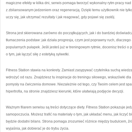
magiczne efekty w kilka dni, serwis pomaga tworzyć wykonalny rytm pracy na
z zbilansowanym jedzeniem oraz regeneracją. Dzięki temu użytkownik nie tylko
uczy się, jak utrzymać rezultaty i jak reagować, gdy pojawi się zastój.
Strona jest skierowana zarówno do początkujących, jak i do bardziej doświadczo
tłumaczenia podstaw: jak działa progresja, czym jest poprawny ruch, dlaczego
popularnych pułapek. Jeśli jesteś już w treningowym rytmie, docenisz treści o
o tym, jak łączyć siłę z estetyką sylwetki.
Fitness Station stawia na konkrety. Zamiast zasypywać czytelnika suchą wiedz
wdrożyć od razu. Znajdziesz tu inspiracje do treningu siłowego, wskazówki dla 
pomysły na ćwiczenia domowe. Niezależnie od tego, czy Twoim celem jest spala
hipertrofia, na stronie znajdziesz kierunki, które ułatwiają podjęcie decyzji.
Ważnym filarem serwisu są treści dotyczące diety. Fitness Station pokazuje jed
samopoczucia. Możesz trafić na materiały o tym, jak układać menu, jak liczyć bi
będzie dodatni bilans. Strona pomaga zrozumieć różnice między budulcem, źród
wyjaśnia, jak dobierać je do trybu życia.