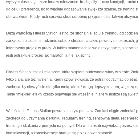
wytrzymałości, a jeszcze inna w mieszance: trochę siły, trochę kondycji, troc
do celu i preferencji, bo to właśnie dopasowanie zwiększa szanse, że trening s
obowiązkiem. Kiedy ruch sprawia choć odrobinę przyjemności, łatwiej utrzyma
Dużą wartością Fitness Station jest to, że strona nie izoluje treningu od codzie
zarządzanie czasem, radzenie sobie z stresem, a także powroty po okresach, g
intensywny projekt w pracy. W takich momentach łatwo o rezygnację, a serwis
jeśli potraktuje proces jak maraton, a nie jak sprint.
Fitness Station jest też miejscem, które wspiera budowanie wiary w siebie. Zmia
tylko ciała, ale też myślenia. Kiedy człowiek widzi, że potrafi dotrzymać obietni
zachęca, by cieszyć się nie tylko metą, ale też drogą: lepszym snem, większą 
Takie “miękkie” efekty często pojawiają się wcześniej niż te w lustrze i są świ
W treściach Fitness Station powraca motyw podstaw. Zamiast ciągle zmieniać p
zachęca do utrzymania kierunku: regularny trening, sensowna dieta, regenerac
frustracji i skakania z pomysłu na pomysł. Dla wielu osób największą przeszkodą
konsekwencji, a konsekwencję buduje się przez powtarzalność.