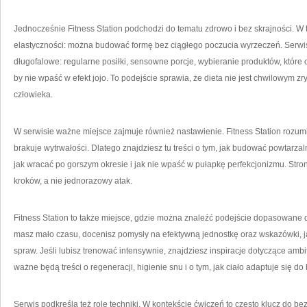
Jednocześnie Fitness Station podchodzi do tematu zdrowo i bez skrajności. W t
elastyczności: można budować formę bez ciągłego poczucia wyrzeczeń. Serwi
długofalowe: regularne posiłki, sensowne porcje, wybieranie produktów, które 
by nie wpaść w efekt jojo. To podejście sprawia, że dieta nie jest chwilowym
człowieka.
W serwisie ważne miejsce zajmuje również nastawienie. Fitness Station rozumie
brakuje wytrwałości. Dlatego znajdziesz tu treści o tym, jak budować powtarzaln
jak wracać po gorszym okresie i jak nie wpaść w pułapkę perfekcjonizmu. Str
kroków, a nie jednorazowy atak.
Fitness Station to także miejsce, gdzie można znaleźć podejście dopasowane do
masz mało czasu, docenisz pomysły na efektywną jednostkę oraz wskazówki, j
spraw. Jeśli lubisz trenować intensywnie, znajdziesz inspiracje dotyczące ambit
ważne będą treści o regeneracji, higienie snu i o tym, jak ciało adaptuje się d
Serwis podkreśla też rolę techniki. W kontekście ćwiczeń to często klucz do b