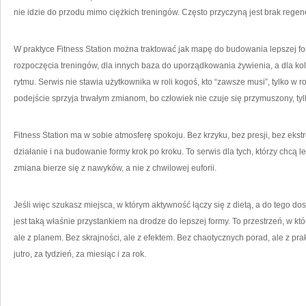
nie idzie do przodu mimo ciężkich treningów. Często przyczyną jest brak regen
W praktyce Fitness Station można traktować jak mapę do budowania lepszej for
rozpoczęcia treningów, dla innych baza do uporządkowania żywienia, a dla ko
rytmu. Serwis nie stawia użytkownika w roli kogoś, kto “zawsze musi”, tylko w ro
podejście sprzyja trwałym zmianom, bo człowiek nie czuje się przymuszony, t
Fitness Station ma w sobie atmosferę spokoju. Bez krzyku, bez presji, bez eks
działanie i na budowanie formy krok po kroku. To serwis dla tych, którzy chcą le
zmiana bierze się z nawyków, a nie z chwilowej euforii.
Jeśli więc szukasz miejsca, w którym aktywność łączy się z dietą, a do tego do
jest taką właśnie przystankiem na drodze do lepszej formy. To przestrzeń, w k
ale z planem. Bez skrajności, ale z efektem. Bez chaotycznych porad, ale z prak
jutro, za tydzień, za miesiąc i za rok.