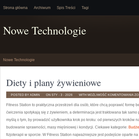
Strona główna
Archiwum
Spis Treści
Tagi
Nowe Technologie
Nowe Technologie
Diety i plany żywieniowe
DI
POSTED BY ADMIN
ON STY - 3 - 2026
WITH
MOŻLIWOŚĆ KOMENTOWANIA
ZO
I
PL
Fitness Station to praktyczna przestrzeń dla osób, które chcą poprawić formę 
ŻY
ćwiczenia spotykają się z żywieniem, a determinacja jest traktowana tak samo 
myślą o tym, by prowadzić użytkownika krok po kroku: od pierwszych kroków na
budowanie sprawności, masy mięśniowej i kondycji. Ciekawe kategorie:
Budżet
fizjoterapii w sporcie. W Fitness Station najważniejsze jest podejście oparte n