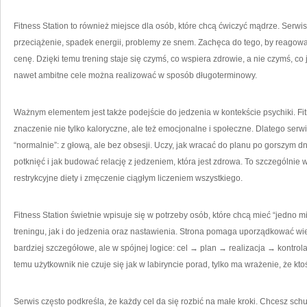
Fitness Station to również miejsce dla osób, które chcą ćwiczyć mądrze. Serwi
przeciążenie, spadek energii, problemy ze snem. Zachęca do tego, by reagować
cenę. Dzięki temu trening staje się czymś, co wspiera zdrowie, a nie czymś, co
nawet ambitne cele można realizować w sposób długoterminowy.
Ważnym elementem jest także podejście do jedzenia w kontekście psychiki. Fi
znaczenie nie tylko kaloryczne, ale też emocjonalne i społeczne. Dlatego serw
“normalnie”: z głową, ale bez obsesji. Uczy, jak wracać do planu po gorszym 
potknięć i jak budować relację z jedzeniem, która jest zdrowa. To szczególnie
restrykcyjne diety i zmęczenie ciągłym liczeniem wszystkiego.
Fitness Station świetnie wpisuje się w potrzeby osób, które chcą mieć “jedno m
treningu, jak i do jedzenia oraz nastawienia. Strona pomaga uporządkować wi
bardziej szczegółowe, ale w spójnej logice: cel → plan → realizacja → kontro
temu użytkownik nie czuje się jak w labiryncie porad, tylko ma wrażenie, że kt
Serwis często podkreśla, że każdy cel da się rozbić na małe kroki. Chcesz sch